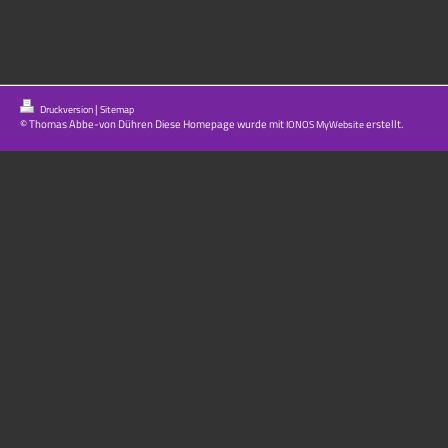
|
Druckversion
Sitemap
© Thomas Abbe-von Dühren Diese Homepage wurde mit
erstellt.
IONOS MyWebsite