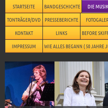
STARTSEITE
BANDGESCHICHTE
DIE MUSI
TONTRÄGER/DVD
PRESSEBERICHTE
FOTOGALER
KONTAKT
LINKS
BEFORE SKIFF
IMPRESSUM
WIE ALLES BEGANN ( 50 JAHRE