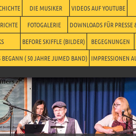
CHICHTE
DIE MUSIKER
VIDEOS AUF YOUTUBE
RICHTE
FOTOGALERIE
DOWNLOADS FÜR PRESSE 
KS
BEFORE SKIFFLE (BILDER)
BEGEGNUNGEN
S BEGANN ( 50 JAHRE JUMED BAND)
IMPRESSIONEN AU