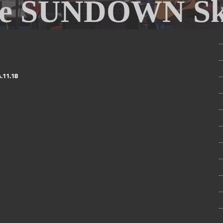
re SUNDOWN Ski
.11.18