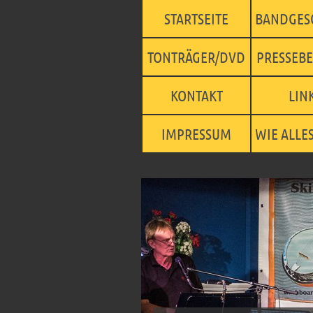
STARTSEITE
BANDGES
TONTRÄGER/DVD
PRESSEBE
KONTAKT
LIN
IMPRESSUM
WIE ALLE