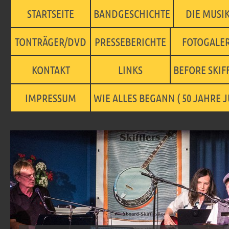
STARTSEITE
BANDGESCHICHTE
DIE MUSI
TONTRÄGER/DVD
PRESSEBERICHTE
FOTOGALER
KONTAKT
LINKS
BEFORE SKIFF
IMPRESSUM
WIE ALLES BEGANN ( 50 JAHRE