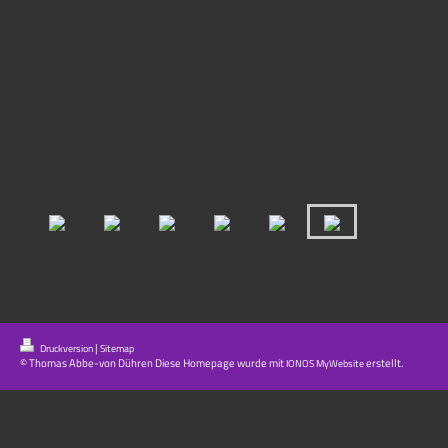
|
Druckversion
Sitemap
© Thomas Abbe-von Dühren Diese Homepage wurde mit
erstellt.
IONOS MyWebsite